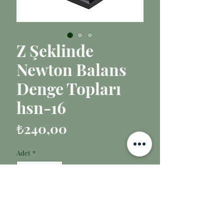
Z Şeklinde
Newton Balans
Denge Topları
hsn-16
Fiyat
₺240,00
Adet
*
Sepete Ekle