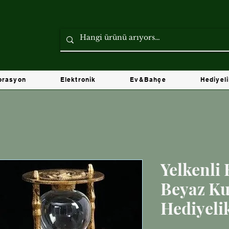
orasyon
Elektronik
Ev&Bahçe
Hediyel
Yelkenli
Beyaz K
Hediyeli