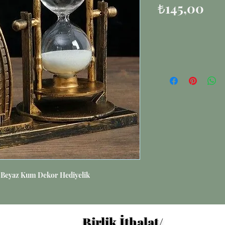
Fiy
₺145,00
i Beyaz Kum Dekor Hediyelik
Birlik İthalat/