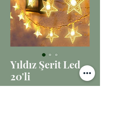
Yıldız Şerit Led
20'li
Fiyat
₺70,00
Tükendi
Ürün Uzunluğu: 2.5 metre
Işık Rengi: Sarı