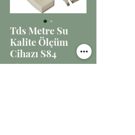
Tds Metre Su
Kalite Ölçüm
Cihazı S84
Fiyat
₺60,00
Tükendi
TDS Metre Su Kalite Ölçüm Cihazı
Birlik İthalat/
Online Pratik Ev Gereçleri ve Hediyelik Ürünler