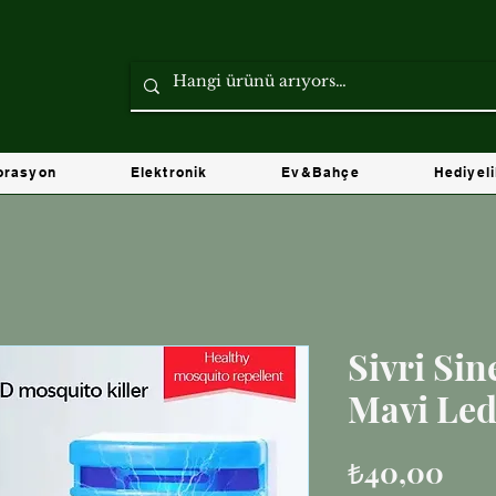
orasyon
Elektronik
Ev&Bahçe
Hediyel
Sivri Si
Mavi Le
Fiya
₺40,00