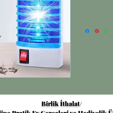
Birlik İthalat/
ine Pratik Ev Gereçleri ve Hediyelik 