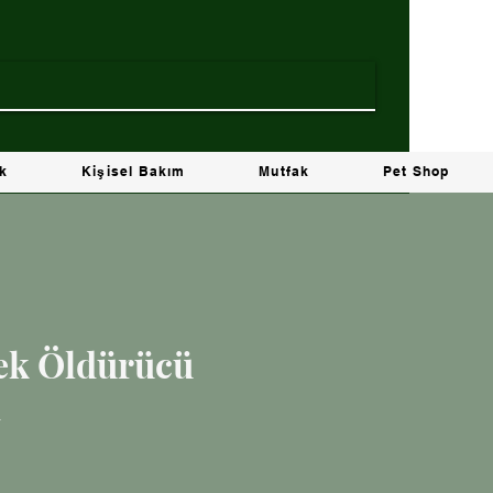
ik
Kişisel Bakım
Mutfak
Pet Shop
nek Öldürücü
d
t