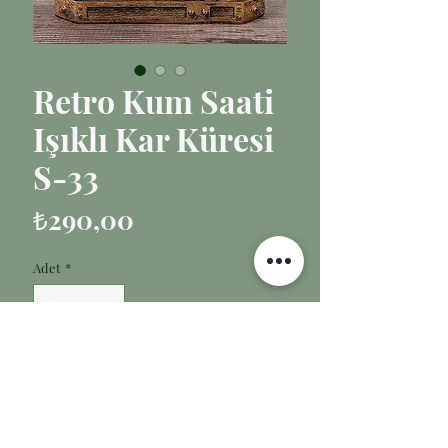
Retro Kum Saati
Işıklı Kar Küresi
S-33
Fiyat
₺290,00
Adet
*
Sepete Ekle
Fanus kalın cam malzemedendir.
Kar küresi 3 farklı ışık yanmaktadır.