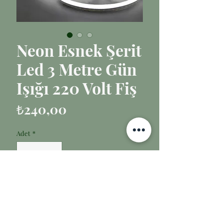
Neon Esnek Şerit
Led 3 Metre Gün
Işığı 220 Volt Fiş
Fiyat
₺240,00
Adet
*
Sepete Ekle
Birlik İthalat’ın sunduğu Neon Esnek 
Şerit Led 3 Metre Gün Işığı 220 Volt Fiş, 