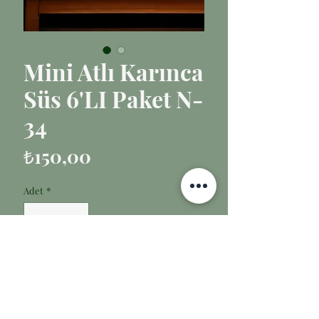
Mini Atlı Karınca
Süs 6'LI Paket N-
34
Fiyat
₺150,00
Adet
*
Sepete Ekle
Ölçü:
Çap: 3,5cm