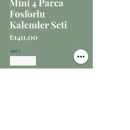
Mini 4 Parca
Fosforlu
Kalemler Seti
Fiyat
₺140,00
Adet
*
Sepete Ekle
CanDerel Mini 4 Parça Fosforlu
Kalemler Seti - Dondurma - Sevimli
Havuç - Mini Kalem - Oje FOTOKOPİ
SETİ ;