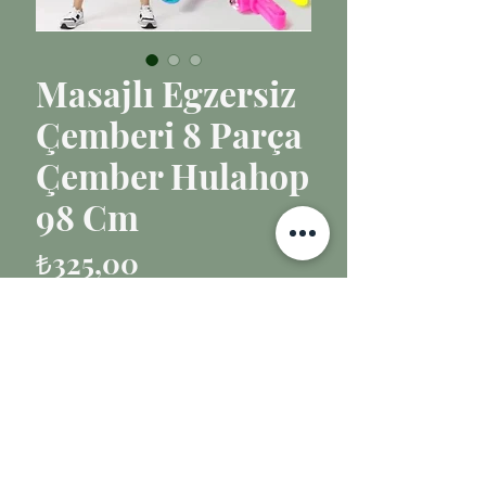
Masajlı Egzersiz
Çemberi 8 Parça
Çember Hulahop
98 Cm
Fiyat
₺325,00
Adet
*
Sepete Ekle