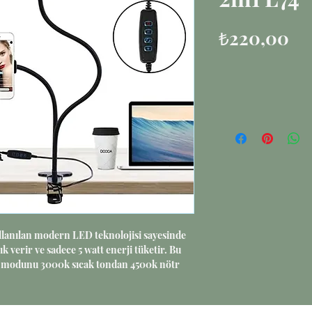
Fi
₺220,00
lanılan modern LED teknolojisi sayesinde
k verir ve sadece 5 watt enerji tüketir. Bu
ık modunu 3000k sıcak tondan 4500k nötr
ayca değiştirebileceğiniz anlamına gelir. Ve
rmeden veya tasarımı bozmadan, sadece bir
meyle mümkün.