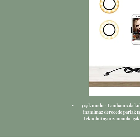
3 ışık modu - Lambamızda kul
inanılmaz derecede parlak ışı
teknoloji aynı zamanda, ış
beyaza ve 6000k soğuk tona kol
tüm bunlar, ampulleri değişti
düğ