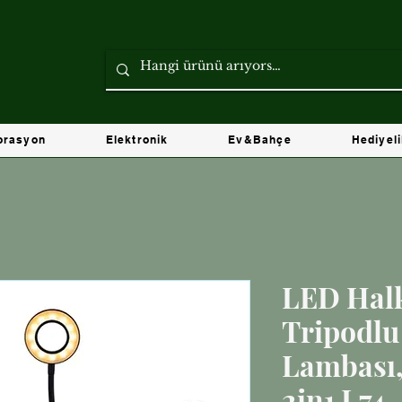
orasyon
Elektronik
Ev&Bahçe
Hediyel
LED Halk
Tripodlu 
Lambası,
2in1 L74