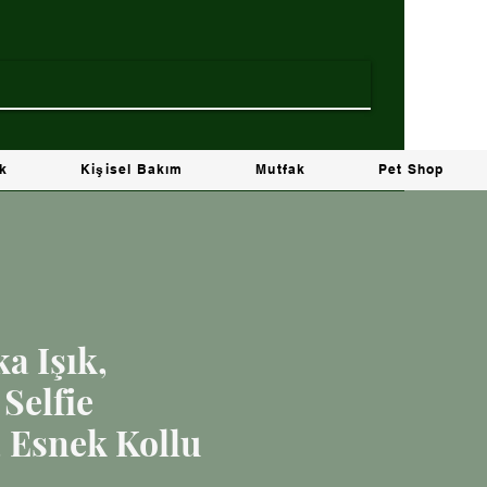
ik
Kişisel Bakım
Mutfak
Pet Shop
a Işık,
Selfie
 Esnek Kollu