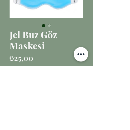
Jel Buz Göz
Maskesi
Fiyat
₺25,00
Tükendi
Canlandırıcı etkisiyle, yorgun göz
altlarınızdaki koyu halkaları ve
morlukları hafifletmeye destek olur
- Uyku sırasında rahatça
kullanabileceğiniz pratik
tasarımıyla, gece boyunca
gözlerinizi rahatlatır ve dinlendirir