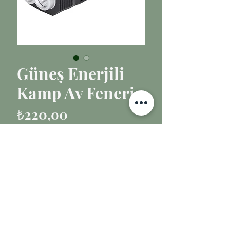
Güneş Enerjili
Kamp Av Feneri
Fiyat
₺220,00
Adet
*
Sepete Ekle