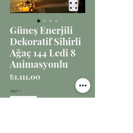
Güneş Enerjili
Dekoratif Sihirli
Ağaç 144 Ledi 8
Animasyonlu
Fiyat
₺1.111,00
Adet
*
Sepete Ekle