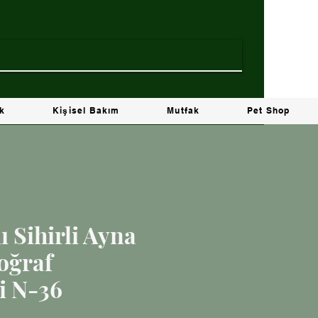
ik
Kişisel Bakım
Mutfak
Pet Shop
ı Sihirli Ayna
toğraf
i N-36