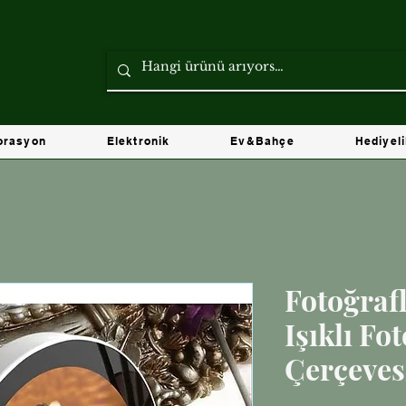
orasyon
Elektronik
Ev&Bahçe
Hediyel
Fotoğrafl
Işıklı Fo
Çerçeves