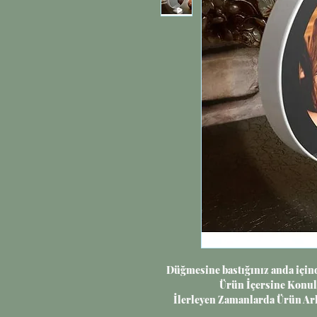
Düğmesine bastığınız anda içind
Ürün İçersine Konul
İlerleyen Zamanlarda Ürün Ar
Fotoğraf İl