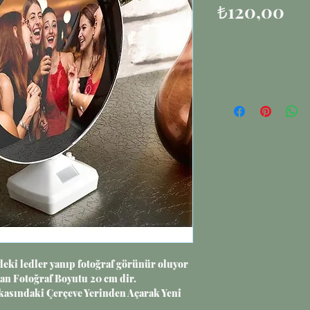
Fiy
₺120,00
eki ledler yanıp fotoğraf görünür oluyor
an Fotoğraf Boyutu 20 cm dir.
kasındaki Çerçeve Yerinden Açarak Yeni
e Değiştirebilirsiniz.