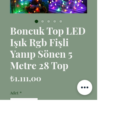
Boncuk Top LED
Işık Rgb Fişli
Yanıp Sönen 5
Metre 28 Top
Fiyat
₺1.111,00
Adet
*
Sepete Ekle