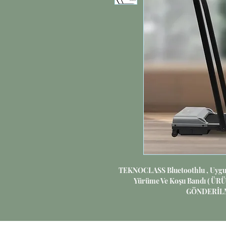
TEKNOCLASS Bluetoothlu , Uygu
Yürüme Ve Koşu Bandı ( Ü
GÖNDERİL
🏃♂️
Akıllı koşu bandı, evde rahat ve etk
tasarlanmıştır. Bluetooth bağl