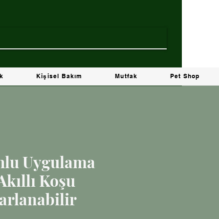
ik
Kişisel Bakım
Mutfak
Pet Shop
hlu Uygulama
Akıllı Koşu
arlanabilir