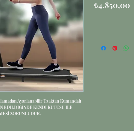
F
₺4.850,00
lamadan Ayarlanabilir Uzaktan Kumandalı
RÜN EDİLDİĞİNDE KENDİ KUTUSU İLE
MESİ ZORUNLUDUR.
 ÜRÜN TANIMI:
ili bir şekilde spor yapmanız için özel olarak
antısı, uzaktan kumanda desteği ve mobil