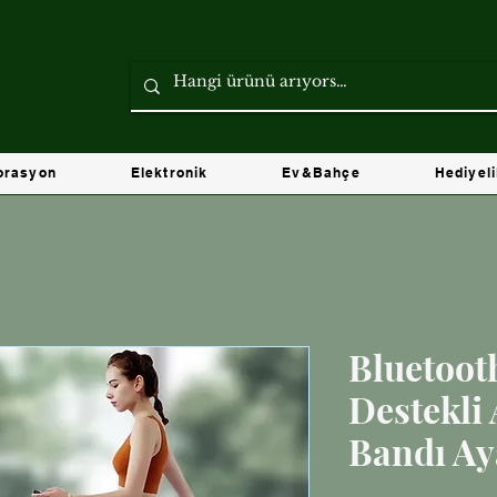
orasyon
Elektronik
Ev&Bahçe
Hediyel
Bluetoot
Destekli 
Bandı Ay