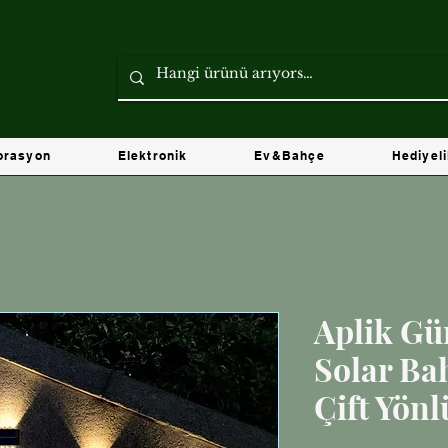
orasyon
Elektronik
Ev&Bahçe
Hediyel
Aplik Gü
Solar Ba
Çift Yönl