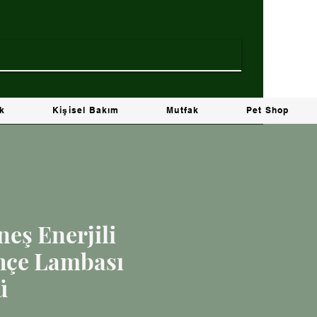
ik
Kişisel Bakım
Mutfak
Pet Shop
neş Enerjili
hçe Lambası
ü