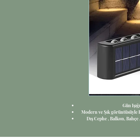
Gün Işığ
Modern ve Şık görüntüsüyle H
Dış Cephe , Balkon, Bahçe 
alanlarınızı Elektriğe ihtiyaç
olu
Kullanacağınız alanda ana ışık