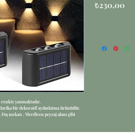
Fi
₺230,00
ı renkte yanmaktadır.
arika bir dekoratif aydınlatma ürünüdür.
, Dış mekan , Merdiven peyzaj alanı gibi
 duymadan zenginleştirerek keyifli bir ortam
şturabilirsiniz.
 kaynağı olarak düşünmemelisiniz , daha çok