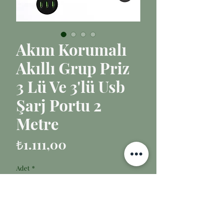
Akım Korumalı
Akıllı Grup Priz
3 Lü Ve 3'lü Usb
Şarj Portu 2
Metre
Fiyat
₺1.111,00
Adet
*
Sepete Ekle