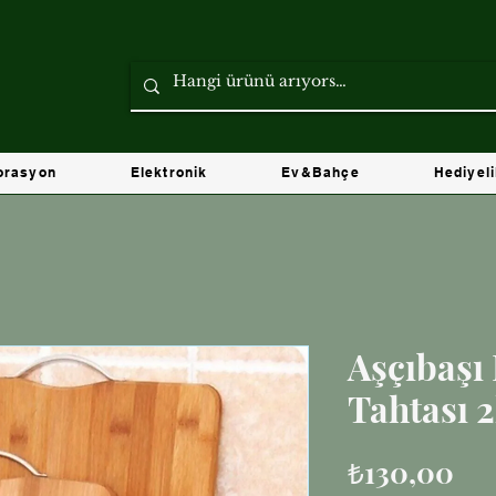
orasyon
Elektronik
Ev&Bahçe
Hediyel
Aşçıbaş
Tahtası 2
Fiy
₺130,00