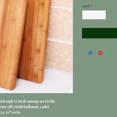
Adet
*
l saplı et steak sunum servis lüx
rım çift yönlü kullanım 2 adet
*24/30*20cm