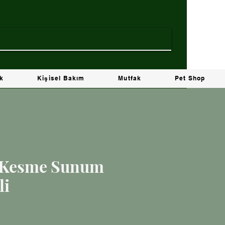
ik
Kişisel Bakım
Mutfak
Pet Shop
ı Kesme Sunum
li
at