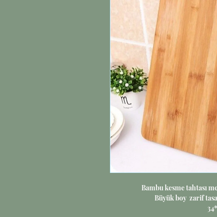
Bambu kesme tahtası meta
Büyük boy zarif tasa
34