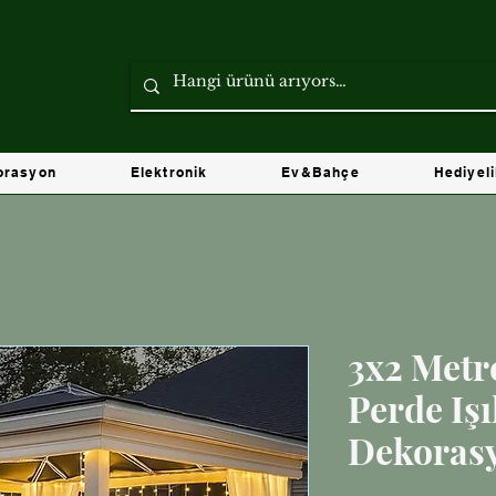
orasyon
Elektronik
Ev&Bahçe
Hediyel
3x2 Metr
Perde Iş
Dekoras