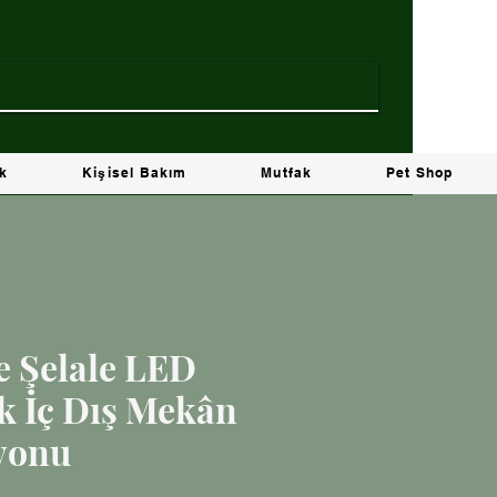
ik
Kişisel Bakım
Mutfak
Pet Shop
e Şelale LED
ık İç Dış Mekân
yonu