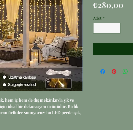
Fi
₺280,00
Adet
*
k, hem iç hem de dış mekânlarda şık ve 
için ideal bir dekorasyon ürünüdür. Birlik 
tıran ürünler sunuyoruz; bu LED perde ışık, 
liği ile uzun ömürlü kullanım sağlar. Kolay 
sinizi veya etkinlik alanlarınızı hızlıca 
örünüm kazandırabilirsiniz. Estetik ve 