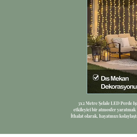
3x2 Metre Şelale LED Perde Işı
etkileyici bir atmosfer yaratmak 
İthalat olarak, hayatınızı kolaylaş
dayanıklı yapısı ve enerji verimli
kurulumu sayesinde evinizi, ofi
aydınlatabilir ve modern bir g