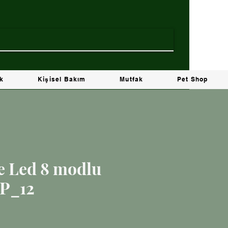
ik
Kişisel Bakım
Mutfak
Pet Shop
e Led 8 modlu
 P_12
yat