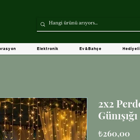
orasyon
Elektronik
Ev&Bahçe
Hediyel
2x2 Perd
Günışığı
Fi
₺260,00