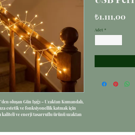
Fi
₺1.111,00
Adet
*
den oluşan Gün Işığı – Uzaktan Kumandalı, 
za estetik ve fonksiyonellik katmak için 
u kaliteli ve enerji tasarruflu ürünü uzaktan 
ık modu ile sunarak kullanım rahatlığını 
sinde her ortamda pratik kullanım imkanı 
nıza sıcaklık katar. Hayatınızı kolaylaştıran 