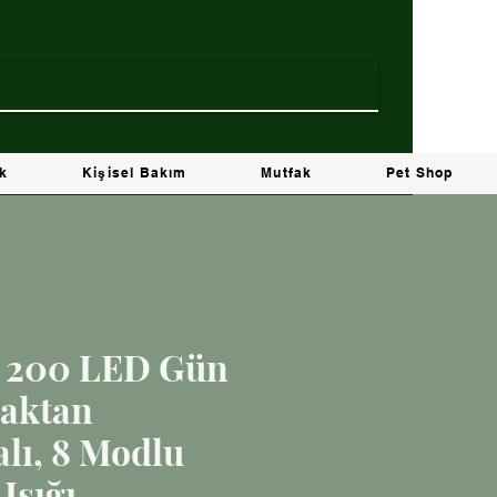
ik
Kişisel Bakım
Mutfak
Pet Shop
e 200 LED Gün
zaktan
ı, 8 Modlu
Işığı