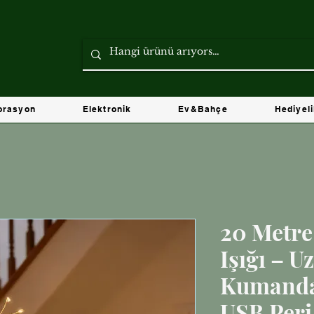
orasyon
Elektronik
Ev&Bahçe
Hediyel
20 Metr
Işığı – U
Kumandal
USB Peri 