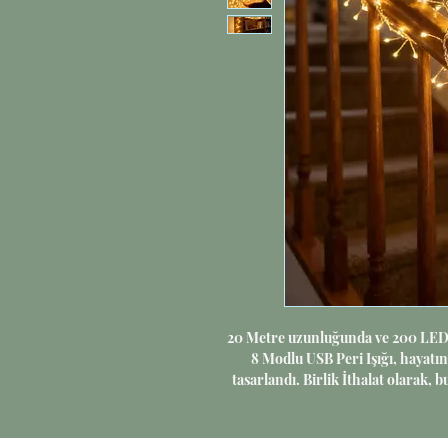
20 Metre uzunluğunda ve 200 LED’
8 Modlu USB Peri Işığı, hayatını
tasarlandı. Birlik İthalat olarak, b
kumanda kolaylığı ve 8 farklı ış
artırıyoruz. USB bağlantısı saye
sağlar ve şıklığıyla yaşam alanları