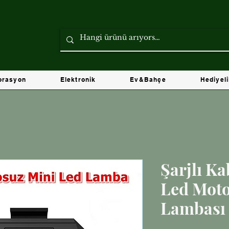
orasyon
Elektronik
Ev&Bahçe
Hediyel
Şarjlı K
Led Moto
Lambası