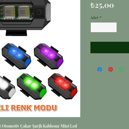
Fiya
₺25,00
Adet
*
t Otomotiv Çakar Şarjlı Kablosuz Mini Led