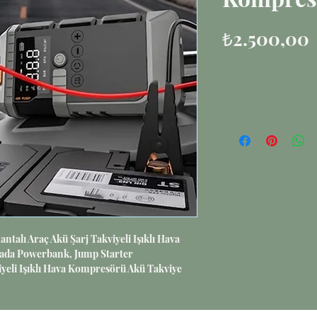
F
₺2.500,00
antalı Araç Akü Şarj Takviyeli Işıklı Hava
rada Powerbank, Jump Starter
yeli Işıklı Hava Kompresörü Akü Takviye
Powerbank, Taşınabilir Çanta
Taşınabilir Güç ve Yol Yardımı Ünitesi
rı için tasarlanmış, çok fonksiyonlu bir