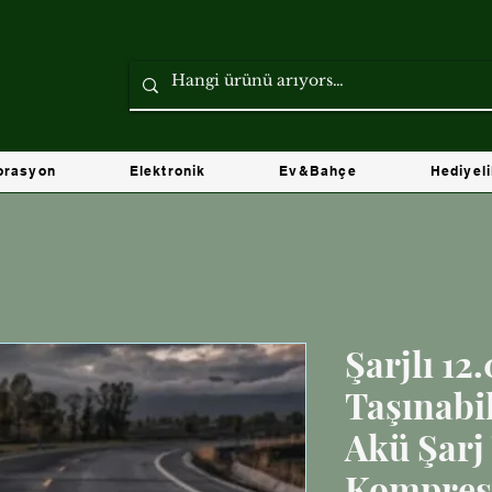
orasyon
Elektronik
Ev&Bahçe
Hediyel
Şarjlı 1
Taşınabil
Akü Şarj 
Kompres