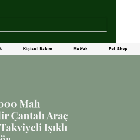
ik
Kişisel Bakım
Mutfak
Pet Shop
2.000 Mah
ir Çantalı Araç
Takviyeli Işıklı
ör