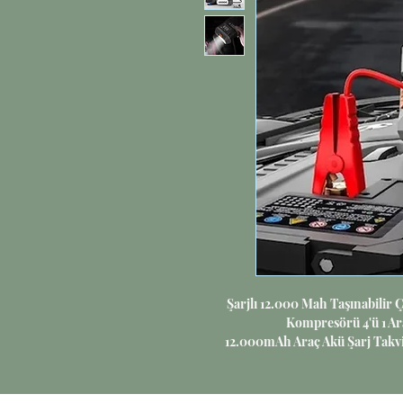
Şarjlı 12.000 Mah Taşınabilir Ç
Kompresörü 4'ü 1 A
12.000mAh Araç Akü Şarj Takvi
Cihazı 4'ü 1 Arada 
Jump Starter – 4'ü 1 Arada 
sürücüler ve outdoor tutkunla