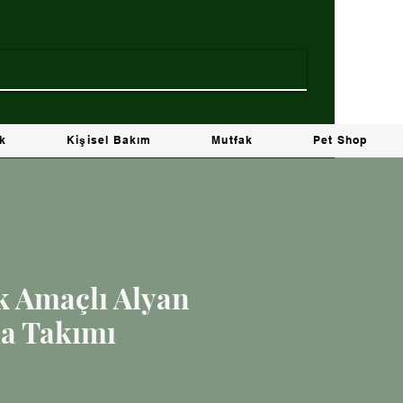
ik
Kişisel Bakım
Mutfak
Pet Shop
k Amaçlı Alyan
a Takımı
t