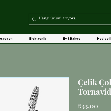
orasyon
Elektronik
Ev&Bahçe
Hediyel
Çelik Ço
Tornavid
Fiya
₺33,00