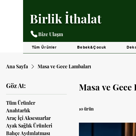
Birlik İthalat
Bize Ulaşın
Tüm Ürünler
Bebek&Çocuk
Dek
Ana Sayfa
Masa ve Gece Lambaları
Göz At:
Masa ve Gece 
Tüm Ürünler
10 ürün
Anahtarlık
Araç İçi Aksesuarlar
Ayak Sağlık Ürünleri
Bahçe Aydınlatması