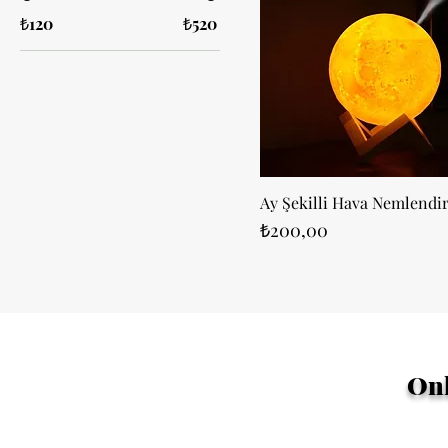
₺120
₺520
Ay Şekilli Hava Nemlendir
Fiyat
₺200,00
Onl