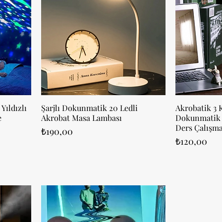
Yıldızlı
Şarjlı Dokunmatik 20 Ledli
Akrobatik 3 
e
Akrobat Masa Lambası
Dokunmatik 
Ders Çalışma
Fiyat
₺190,00
Fiyat
₺120,00