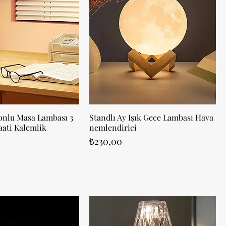
onlu Masa Lambası 3
Standlı Ay Işık Gece Lambası Hava
ati Kalemlik
nemlendirici
Fiyat
₺230,00