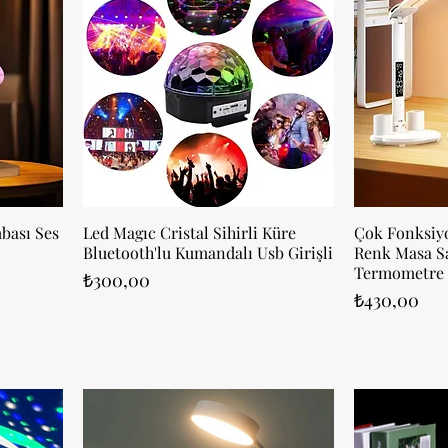
bası Ses
Led Magıc Cristal Sihirli Küre
Çok Fonksiy
Bluetooth'lu Kumandalı Usb Girişli
Renk Masa Sa
Termometre
Fiyat
₺300,00
Fiyat
₺430,00