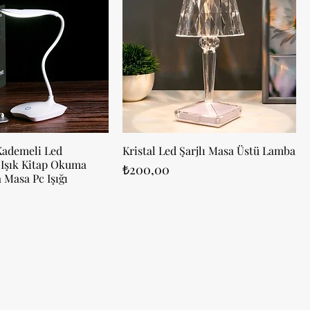
Kademeli Led
Kristal Led Şarjlı Masa Üstü Lamba
Işık Kitap Okuma
Fiyat
₺200,00
 Masa Pc Işığı