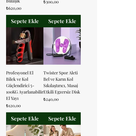
Bulaşık
Fiyat
₺300,00
Fiyat
₺620,00
Sepete Ekle
Sepete Ekle
Profesyonel El
Twister Spor Aleti
Bilek ve Kol
Bel ve Karın Kol
Güçlendirici 5-
Sıkılaştırıcı, Masaj
100KG Ayarlanabilir
Etkili Egzersiz Disk
El Yayı
Fiyat
₺240,00
Fiyat
₺120,00
Sepete Ekle
Sepete Ekle