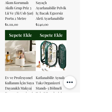
Akım Korumalı
Sayaçlı
Akıllı Grup Priz 3
Ayarlanabilir Pelvik
Lü Ve 3'lü Usb Şarj
Iç Bacak Egzersiz
Portu 2 Metre
Aleti Ayarlanabilir
Fiyat
Fiyat
₺1.111,00
₺240,00
Sepete Ekle
Sepete Ekle
Ev ve Profesyonel
Katlanabilir Aynalı
Kullanım İçin Suya
Takı Organizeri
Dayanıklı Makyaj
Standı-3 Bölmeli
Fırçası Organizeri
Takı Düzenleyici
Fiyat
Fiyat
₺250,00
₺1.111,00
Sepete Ekle
Sepete Ekle