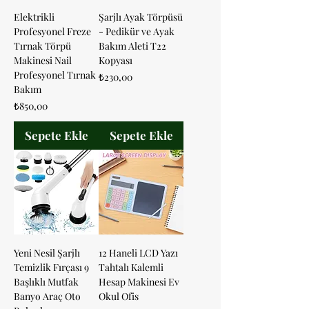
Elektrikli
Şarjlı Ayak Törpüsü
Profesyonel Freze
- Pedikür ve Ayak
Tırnak Törpü
Bakım Aleti T22
Makinesi Nail
Kopyası
Profesyonel Tırnak
Fiyat
₺230,00
Bakım
Fiyat
₺850,00
Sepete Ekle
Sepete Ekle
Yeni Nesil Şarjlı
12 Haneli LCD Yazı
Temizlik Fırçası 9
Tahtalı Kalemli
Başlıklı Mutfak
Hesap Makinesi Ev
Banyo Araç Oto
Okul Ofis