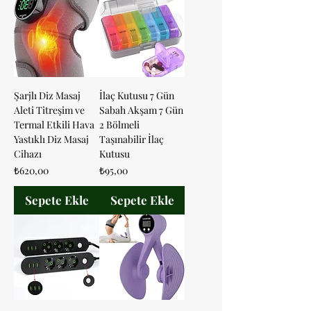
Şarjlı Diz Masaj
İlaç Kutusu 7 Gün
Aleti Titreşim ve
Sabah Akşam 7 Gün
Termal Etkili Hava
2 Bölmeli
Yastıklı Diz Masaj
Taşınabilir İlaç
Cihazı
Kutusu
Fiyat
Fiyat
₺620,00
₺95,00
Sepete Ekle
Sepete Ekle