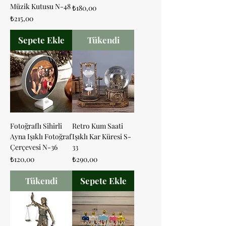
Müzik Kutusu N-48
Fiyat
₺180,00
Fiyat
₺215,00
Sepete Ekle
Tükendi
Fotoğraflı Sihirli
Retro Kum Saati
Ayna Işıklı Fotoğraf
Işıklı Kar Küresi S-
Çerçevesi N-36
33
Fiyat
Fiyat
₺120,00
₺290,00
Tükendi
Sepete Ekle