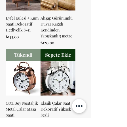
Eyfel Kulesi + Kum
Ahşap Görünümlü
Saati Dekoratif
Duvar Kağıdı
Hediyelik S-11
Kendinden
Yapışkanlı 5 metre
Fiyat
₺145,00
Fiyat
₺120,00
Tükendi
Sepete Ekle
Orta Boy Nostaljik
Klasik Çalar Saat
Metal Çalar Masa
Dekoratif Yüksek
Saati
Sesli
Fiyat
Fiyat
₺170,00
₺170,00