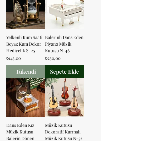
Yelkenli Kum Saati
Balerinli Dans Eden
Beyaz Kum Dekor
Piyano Müzik
Hediyelik S-25
Kutusu N-46
Fiyat
Fiyat
₺145,00
₺250,00
Tükendi
Sepete Ekle
Dans Eden Kız
Müzik Kutusu
Müzik Kutusu
Dekoratif Kurmalı
Balerin Dönen
Müzik Kutusu N-52