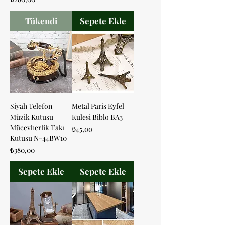
Tükendi
Sepete Ekle
Siyah Telefon
Metal Paris Eyfel
Müzik Kutusu
Kulesi Biblo BA3
Mücevherlik Takı
Fiyat
₺45,00
Kutusu N-44BW10
Fiyat
₺380,00
Sepete Ekle
Sepete Ekle