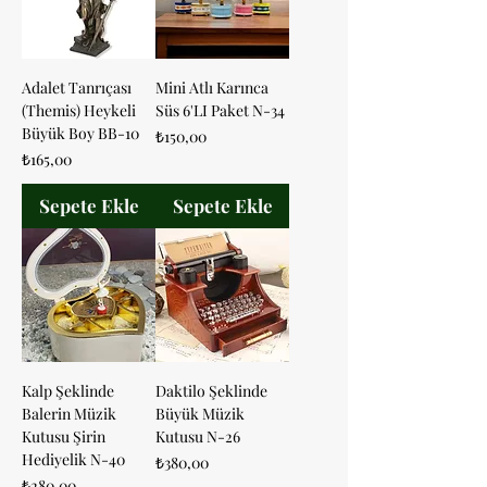
Adalet Tanrıçası
Mini Atlı Karınca
(Themis) Heykeli
Süs 6'LI Paket N-34
Büyük Boy BB-10
Fiyat
₺150,00
Fiyat
₺165,00
Sepete Ekle
Sepete Ekle
Kalp Şeklinde
Daktilo Şeklinde
Balerin Müzik
Büyük Müzik
Kutusu Şirin
Kutusu N-26
Hediyelik N-40
Fiyat
₺380,00
Fiyat
₺280,00